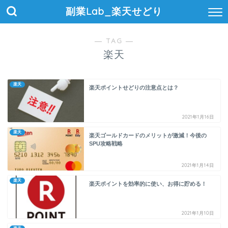
副業Lab_楽天せどり
― TAG ―
楽天
楽天
楽天ポイントせどりの注意点とは？
2021年1月16日
楽天
楽天ゴールドカードのメリットが激減！今後の
SPU攻略戦略
2021年1月14日
楽天
楽天ポイントを効率的に使い、お得に貯める！
2021年1月10日